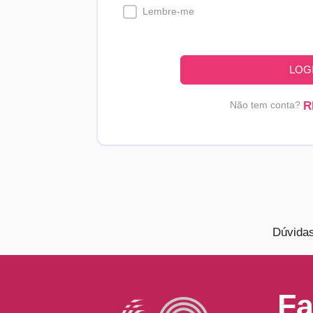
Lembre-me
LOG
Não tem conta?
R
Dúvida
Fa