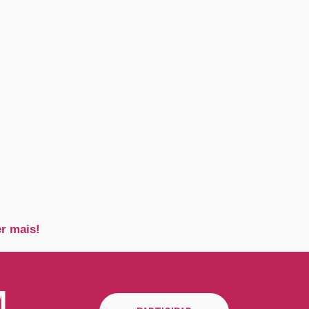
er mais!
M